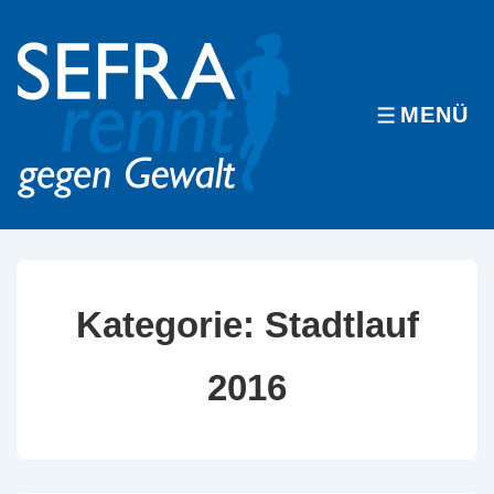
↓
Zum
Inhalt
MENÜ
MENÜ
Kategorie:
Stadtlauf
2016