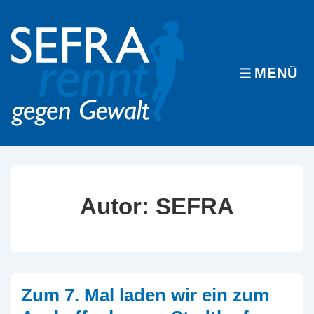
↓
Zum
Inhalt
MENÜ
MENÜ
Autor:
SEFRA
Zum 7. Mal laden wir ein zum