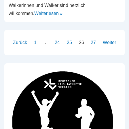
Walkerinnen und Walker sind herzlich
willkommen.
Weiterlesen »
Seitennummerierung
Zurück
1
…
24
25
26
27
Weiter
der
Beiträge