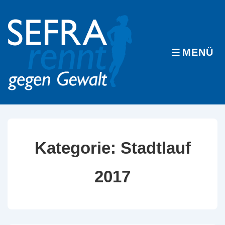
↓
Zum
Inhalt
MENÜ
MENÜ
Kategorie:
Stadtlauf
2017