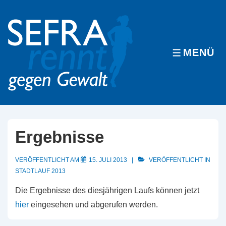
↓
Zum
Inhalt
MENÜ
MENÜ
Ergebnisse
VERÖFFENTLICHT AM
15. JULI 2013
VERÖFFENTLICHT IN
STADTLAUF 2013
Die Ergebnisse des diesjährigen Laufs können jetzt
hier
eingesehen und abgerufen werden.