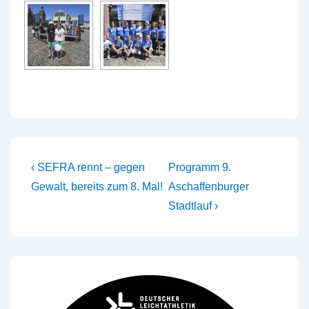
Beitragsnavigation
Vorheriger
Nächster
‹ SEFRA rennt – gegen
Programm 9.
Beitrag
Beitrag
Gewalt, bereits zum 8. Mal!
Aschaffenburger
ist
ist
Stadtlauf ›