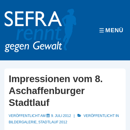
↓
Zum
Inhalt
MENÜ
MENÜ
Impressionen vom 8.
Aschaffenburger
Stadtlauf
VERÖFFENTLICHT AM
9. JULI 2012
VERÖFFENTLICHT IN
BILDERGALERIE
,
STADTLAUF 2012